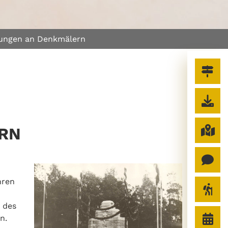
rungen an Denkmälern
RN
hren
 des
n.