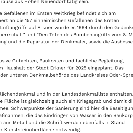
Krause aus Hohen Neuendorf tätig sein.
e Gefallenen im Ersten Weltkrieg befindet sich am
ert an die 157 einheimischen Gefallenen des Ersten
 Luftangriffs auf Erkner wurde es 1994 durch den Gedenk
therrschaft" und "Den Toten des Bombenangriffs vom 8. M
gung und die Reparatur der Denkmäler, sowie die Ausbess
lusive Gutachten, Baukosten und fachliche Begleitung,
im Haushalt der Stadt Erkner für 2025 eingeplant. Das
 der unteren Denkmalbehörde des Landkreises Oder-Spre
 Flächendenkmal und in der Landesdenkmalliste enthalten
e Fläche ist gleichzeitig auch ein Kriegsgrab und damit di
mee. Schwerpunkte der Sanierung sind hier die Beseitigu
aßnahmen, die das Eindringen von Wasser in den Baukörp
n aus Metall und die Schrift werden ebenfalls in Stand
er Kunststeinoberfläche notwendig.