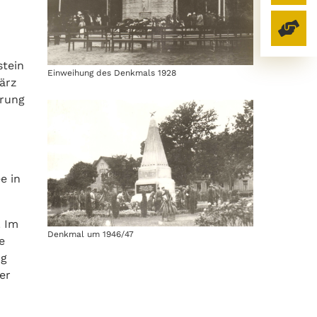
stein
Einweihung des Denkmals 1928
ärz
erung
e in
. Im
Denkmal um 1946/47
e
ng
er