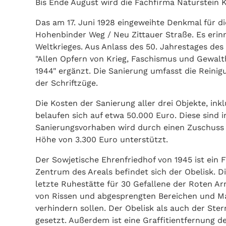
Bis Ende August wird die Fachfirma Naturstein 
Das am 17. Juni 1928 eingeweihte Denkmal für di
Hohenbinder Weg / Neu Zittauer Straße. Es erinn
Weltkrieges. Aus Anlass des 50. Jahrestages des
"Allen Opfern von Krieg, Faschismus und Gewal
1944" ergänzt. Die Sanierung umfasst die Reini
der Schriftzüge.
Die Kosten der Sanierung aller drei Objekte, ink
belaufen sich auf etwa 50.000 Euro. Diese sind 
Sanierungsvorhaben wird durch einen Zuschuss
Höhe von 3.300 Euro unterstützt.
Der Sowjetische Ehrenfriedhof von 1945 ist ein
Zentrum des Areals befindet sich der Obelisk. Di
letzte Ruhestätte für 30 Gefallene der Roten Ar
von Rissen und abgesprengten Bereichen und M
verhindern sollen. Der Obelisk als auch der Ster
gesetzt. Außerdem ist eine Graffitientfernung d