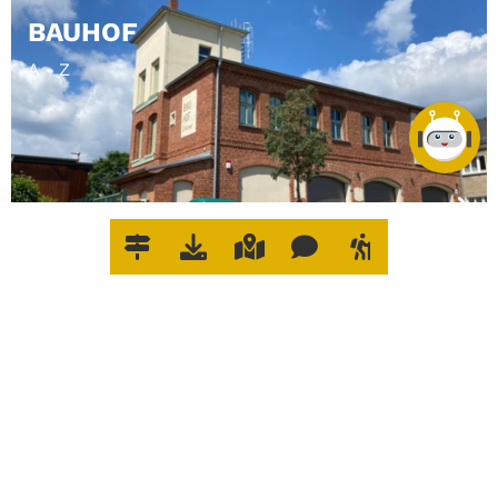
BAUHOF
A - Z
W
O
E
R
L
E
D
I
G
E
I
C
Impressum
Datenschutz
Cookie-
H