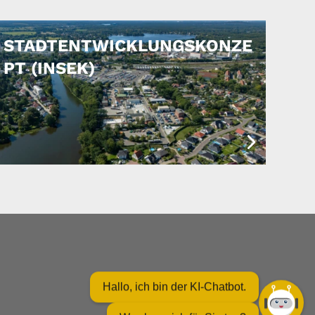
STADTENTWICKLUNGSKONZE
PT (INSEK)
Hallo, ich bin der KI-Chatbot.