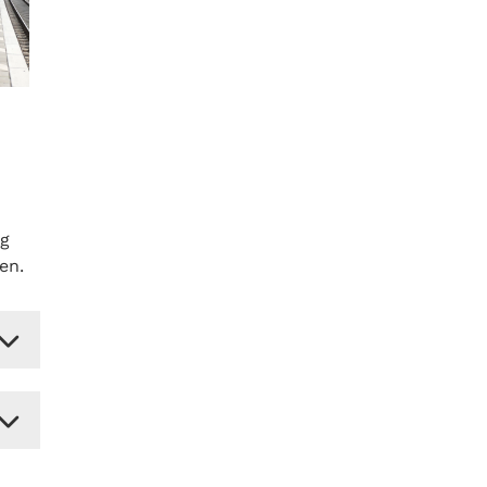
ng
en.