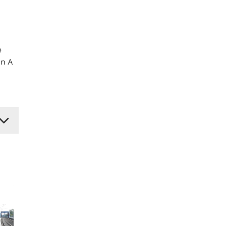
e
n A