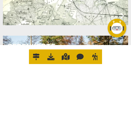
GEDENKORTE
W
O
E
R
L
E
D
I
G
E
I
C
H
W
A