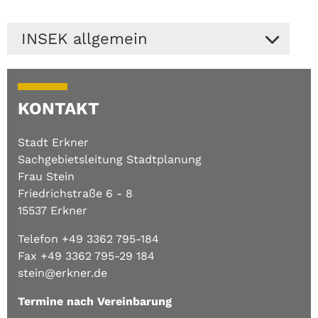
INSEK allgemein
Das Integrierte Stadtentwicklungskonzept,
kurz INSEK, ist ein informelles Instrument
KONTAKT
der Stadtentwicklung. Das im Jahr 2006
eingeführte strategische Planwerk dient zum
Stadt Erkner
einen dem abgestimmten und zielgerichteten
Sachgebietsleitung Stadtplanung
Handeln auf kommunaler Ebene.
Frau Stein
Zum anderen gilt es als fundierte
Friedrichstraße 6 - 8
Entscheidungsgrundlage für eine effiziente
15537 Erkner
Finanzierung, Förderung und Unterstützung
Telefon +49 3362 795-184
von Maßnahmen der zukünftigen
Fax +49 3362 795-29 184
Stadtentwicklung. Somit stellt das INSEK die
stein@erkner.de
Gesamtstrategie für die Arbeit der Stadt in
den nächsten Jahren dar.
Termine nach Vereinbarung