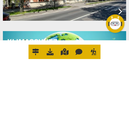
KLIMASCHUTZ
W
O
E
R
L
E
D
I
G
E
I
C
H
W
A