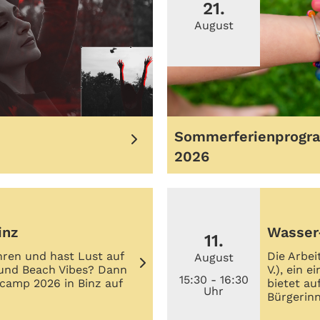
21.
August
Sommerferienprogr
2026
inz
Wasser
11.
hren und hast Lust auf
Die Arbei
August
und Beach Vibes? Dann
V.), ein 
15:30 - 16:30
camp 2026 in Binz auf
bietet au
Uhr
Bürgerin