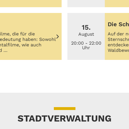
Die Sc
15.
me, die für die
Auf der 
August
Bedeutung haben: Sowohl
Sternsch
20:00 - 22:00
alfilme, wie auch
entdecken
Uhr
nd …
Waldbewo
STADTVERWALTUNG