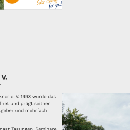
 V.
r
ner e. V. 1993 wurde das
net und prägt seither
eitgeber und mehrfach
nagt Tagungen, Seminare,