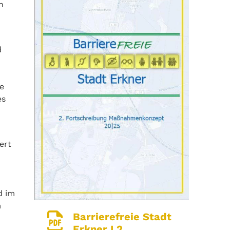
n
d
e
es
ert
d im
m
Barrierefreie Stadt
Erkner I 2.