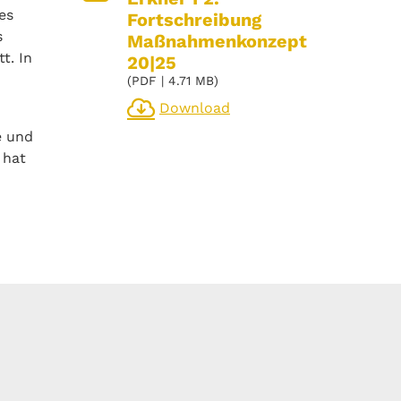
es
Fortschreibung
s
Maßnahmenkonzept
t. In
20|25
(
PDF
| 4.71 MB)
Download
e und
 hat