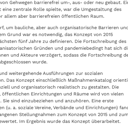
von Gehwegen barrierefrei um-, aus- oder neu gebaut. Ei
 eine zentrale Rolle spielte, war die Umgestaltung des
r allem aber barrierefreien öffentlichen Raum.
rf, um bauliche, aber auch organisatorische Barrieren un
sem Grund war es notwendig, das Konzept von 2015
hsten fünf Jahre zu definieren. Die Fortschreibung des
rganisatorischen Gründen und pandemiebedingt hat sich di
innen und Akteure verzögert, sodass die Fortschreibung d
 abgeschlossen wurde.
nd weitergehende Ausführungen zur sozialen
n. Das Konzept einschließlich Maßnahmenkatalog orienti
iell und organisatorisch realistisch zu gestalten. Die
, öffentlichen Einrichtungen und Räume wird von vielen
. Sie sind einzubeziehen und anzuhören. Eine erste
en (u. a. soziale Vereine, Verbände und Einrichtungen) fan
gangenen Stellungnahmen zum Konzept von 2015 und zu
gewertet. Im Ergebnis wurde das Konzept überarbeitet.