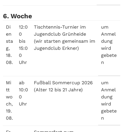
6. Woche
Di
12:0
Tischtennis-Turnier im
um
en
0
Jugendclub Grünheide
Anmel
sta
bis
(wir starten gemeinsam im
dung
g,
15:0
Jugendclub Erkner)
wird
18.
0
gebete
08.
Uhr
n
Mi
ab
Fußball Sommercup 2026
um
tt
10:0
(Alter 12 bis 21 Jahre)
Anmel
wo
0
dung
ch,
Uhr
wird
19.
gebete
08.
n