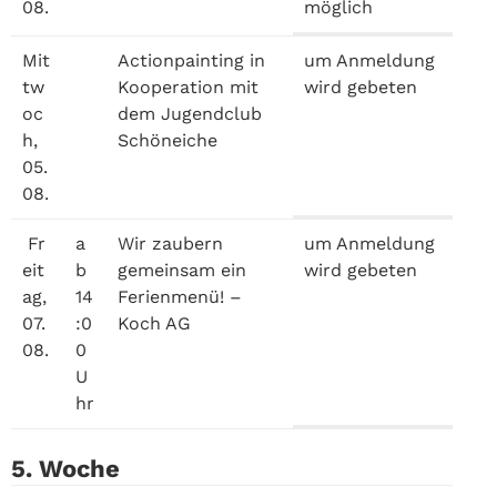
08.
möglich
Mit
Actionpainting in
um Anmeldung
tw
Kooperation mit
wird gebeten
oc
dem Jugendclub
h,
Schöneiche
05.
08.
Fr
a
Wir zaubern
um Anmeldung
eit
b
gemeinsam ein
wird gebeten
ag,
14
Ferienmenü! –
07.
:0
Koch AG
08.
0
U
hr
5. Woche