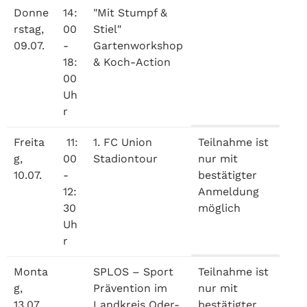
Donne
14:
"Mit Stumpf &
rstag,
00
Stiel"
09.07.
-
Gartenworkshop
18:
& Koch-Action
00
Uh
r
Freita
11:
1. FC Union
Teilnahme ist
g,
00
Stadiontour
nur mit
10.07.
-
bestätigter
12:
Anmeldung
30
möglich
Uh
r
Monta
SPLOS – Sport
Teilnahme ist
g,
Prävention im
nur mit
13.07.
Landkreis Oder-
bestätigter