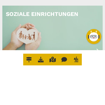
SOZIALE EINRICHTUNGEN
W
O
E
R
L
E
D
I
G
E
I
C