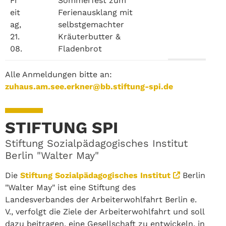
Fr
Sommerfest zum
eit
Ferienausklang mit
ag,
selbstgemachter
21.
Kräuterbutter &
08.
Fladenbrot
Alle Anmeldungen bitte an:
zuhaus.am.see.erkner@bb.stiftung-spi.de
STIFTUNG SPI
Stiftung Sozialpädagogisches Institut
Berlin "Walter May"
Die
Stiftung Sozialpädagogisches Institut
Berlin
"Walter May" ist eine Stiftung des
Landesverbandes der Arbeiterwohlfahrt Berlin e.
V., verfolgt die Ziele der Arbeiterwohlfahrt und soll
dazu beitragen, eine Gesellschaft zu entwickeln, in