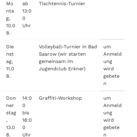
Mo
ab
Tischtennis-Turnier
nta
13:0
g,
0
10.0
Uhr
8.
Die
Volleyball-Turnier in Bad
um
nst
Saarow (wir starten
Anmeld
ag,
gemeinsam im
ung
11.0
Jugendclub Erkner)
wird
8.
gebete
n
Don
14:0
Graffiti-Workshop
um
ner
0
Anmeld
stag
bis
ung
,
18:0
wird
13.0
0
gebete
8.
Uhr
n