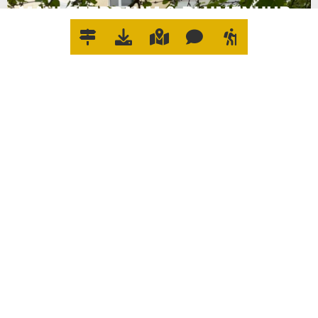
MAULBEERBAUM & BLUMENUHR
W
O
E
R
L
E
D
I
G
E
I
C
H
W
A
S
?
Impressum
Datenschutz
Cookie-
Einstellungen