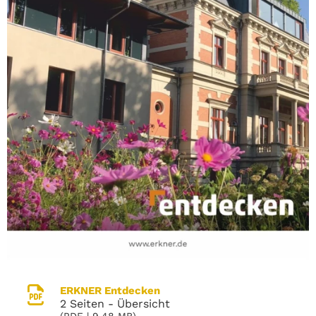
ERKNER Entdecken
2 Seiten - Übersicht
(
PDF
| 9.48 MB)