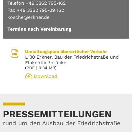
Telefon +49 3362 795-162
Lageplan
Fax +49 3362 795-29 162
Kino Movieland und Karl-Tietz-
kosche@erkner.de
Straße
(
PDF
| 1.56 MB)
Termine nach Vereinbarung
Download
Umleitungsplan überörtlicher Verkehr
Lageplan
L 30 Erkner, Bau der Friedrichstraße und
Löcknitz Grundschule und Ovaler
Flakenfließbrücke
Kreisel
(
PDF
| 0.34 MB)
(
PDF
| 0.91 MB)
Download
Download
PRESSEMITTEILUNGEN
rund um den Ausbau der Friedrichstraße