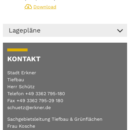
Download
Lagepläne
Anbei finden Sie die Lagepläne zum Ausbau der
Friedrichstraße in Erkner.
KONTAKT
Lageplan
Friedensplatz bis Beuststraße
Stadt Erkner
(
PDF
| 1.44 MB)
Tiefbau
Download
Herr Schütz
Telefon +49 3362 795-180
Fax +49 3362 795-29 180
Lageplan
Rathaus und Wollankstraße
schuetz@erkner.de
(
PDF
| 1.79 MB)
Sachgebietsleitung Tiefbau & Grünflächen
Download
Frau Kosche