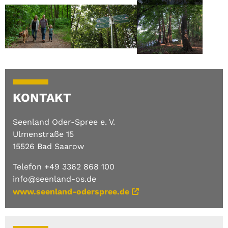
sofern die Wanderung in Erkner losgehen
Fangschleusenstraße ist bis Oktober 2026
soll.
fast vollständig gesperrt.
Der südliche Parkplatz an der
Fangschleusenstraße ist bis Oktober 2026
fast vollständig gesperrt.
KONTAKT
Seenland Oder-Spree e. V.
Ulmenstraße 15
15526 Bad Saarow
Telefon +49 3362 868 100
info@seenland-os.de
www.seenland-oderspree.de