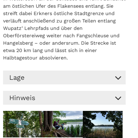
am östlichen Ufer des Flakensees entlang. Sie
streift dabei Erkners östliche Stadtgrenze und
verläuft anschließend zu großen Teilen entlang
Wupatz’ Lehrpfads und über den
Oberförstereiweg weiter nach Fangschleuse und
Hangelsberg – oder andersrum. Die Strecke ist
etwa 20 km lang und lässt sich in einer
Halbtagestour absolvieren.
Lage
Die Route tangiert Erkner im Osten, nahe der
Hinweis
Autobahn. Vom Bahnhof sind es etwa 30
Minuten zu Fuß, es können auch die Buslinien
An nassen Tagen empfiehlt sich festes
420, 429 oder 436 bis "Löcknitz Anlegestelle"
Schuhwerk.
genutzt werden. Start ist einer der
Parkplätze an der Fangschleusenstraße,
Der südliche Parkplatz an der