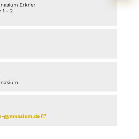
mnasium Erkner
 1 - 2
R
mnasium
n-gymnasium.de