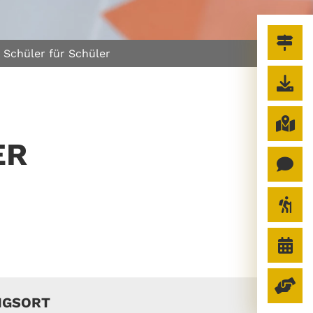
) Schüler für Schüler
ER
NGSORT