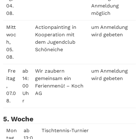
04.
Anmeldung
08.
möglich
Mitt
Actionpainting in
um Anmeldung
woc
Kooperation mit
wird gebeten
h,
dem Jugendclub
05.
Schöneiche
08.
Fre
ab
Wir zaubern
um Anmeldung
itag
14:
gemeinsam ein
wird gebeten
,
00
Ferienmenü! – Koch
07.0
Uh
AG
8.
r
5. Woche
Mon
ab
Tischtennis-Turnier
tag,
13:0