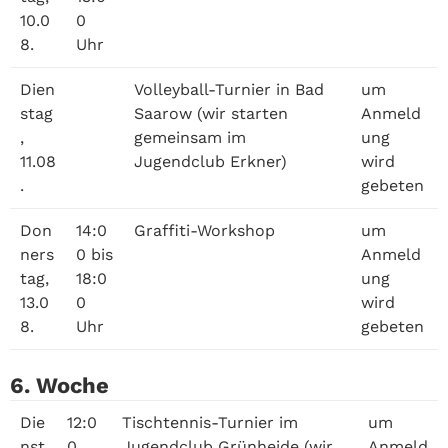
10.0
0
8.
Uhr
Dien
Volleyball-Turnier in Bad
um
stag
Saarow (wir starten
Anmeld
,
gemeinsam im
ung
11.08
Jugendclub Erkner)
wird
.
gebeten
Don
14:0
Graffiti-Workshop
um
ners
0 bis
Anmeld
tag,
18:0
ung
13.0
0
wird
8.
Uhr
gebeten
6. Woche
Die
12:0
Tischtennis-Turnier im
um
nst
0
Jugendclub Grünheide (wir
Anmeld