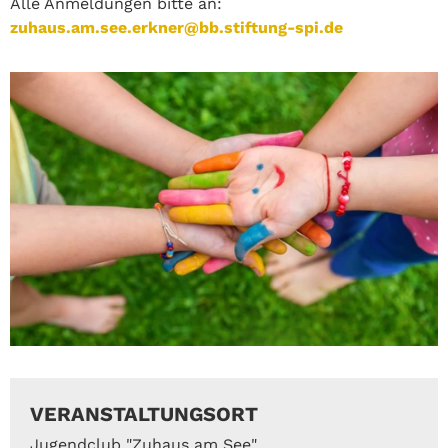
Alle Anmeldungen bitte an:
zuhaus.am.see.erkner@bb.stiftung-spi.de
VERANSTALTUNGSORT
Jugendclub "Zuhaus am See"