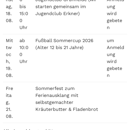
ag,
bis
starten gemeinsam im
ung
18.
15:0
Jugendclub Erkner)
wird
08.
0
gebete
Uhr
n
Mit
ab
Fußball Sommercup 2026
um
tw
10:0
(Alter 12 bis 21 Jahre)
Anmeld
oc
0
ung
h,
Uhr
wird
19.
gebete
08.
n
Fre
Sommerfest zum
ita
Ferienausklang mit
g,
selbstgemachter
21.
Kräuterbutter & Fladenbrot
08.