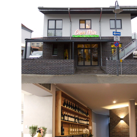
Abholservice
barrierefrei /-arm
Barzahlung & EC-Card I Maestro
familienfreundlich
italienische Küche
kleine Terrasse
Parkplatz
Sommerterrasse
vegane & vegetarische Gerichte