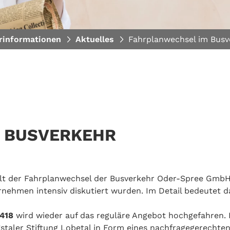
rinformationen
Aktuelles
Fahrplanwechsel im Busv
 BUSVERKEHR
lt der Fahrplanwechsel der Busverkehr Oder-Spree Gmb
ehmen intensiv diskutiert wurden. Im Detail bedeutet da
 418
wird wieder auf das reguläre Angebot hochgefahren.
aler Stiftung Lobetal in Form eines nachfragegerechten