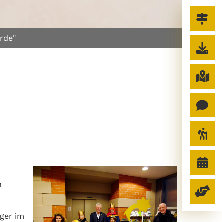
rde"
n
nger im