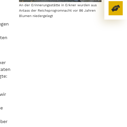
An der Erinnerungsstätte in Erkner wurden aus
Anlass der Reichsprogromnacht vor 86 Jahren
Blumen niedergelegt
egen
uten
d
ker
taten
gte:
wir
ie
mber