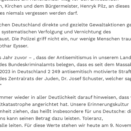
en, Kirchen und dem Bürgermeister, Henryk Pilz, an dieses
es niemals vergessen werden darf.
ischen Deutschland direkte und gezielte Gewaltaktionen g
er systematischen Verfolgung und Vernichtung des
t. Die Polizei griff nicht ein, nur wenige Menschen tra
othar Eysser.
s Jahr zuvor – , dass der Antisemitismus in unserem Lan
es Bundeskriminalamts belegen, dass es seit dem Massa
2023 in Deutschland 2 249 antisemitisch motivierte Straf
des Zentralrats der Juden, Dr. Josef Schuster, welcher sa
"
mmer wieder in aller Deutlichkeit darauf hinweisen, dass 
ltkatastrophe angerichtet hat. Unsere Erinnerungskultur
heit ziehen, das heißt insbesondere für uns Deutsche: d
ns kann seinen Betrag dazu leisten. Toleranz,
alle leiten. Für diese Werte stehen wir heute am 9. Nove