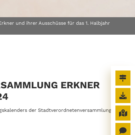
rkner und ihrer Ausschüsse für das 1. Halbjahr
RSAMMLUNG ERKNER
24
ungskalenders der Stadtverordnetenversammlung