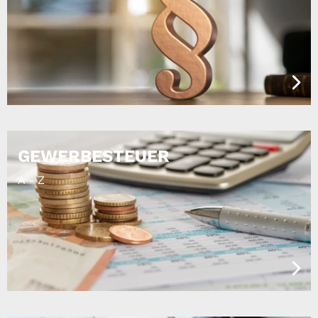
der Gründenden des Gewerbebeginns vor
der Eintragung des Unternehmens in das
Handelsregister bei zum Beispiel "GmbH i.
G."
Handwerkskarte bei Handwerksbetrieben
Erlaubnisse für erlaubnispflichtige
Tätigkeiten
GewA 2 I Gewerbe-Ummeldung
nach § 14 GewO oder § 55c
GEWERBESTEUER
GewO
A - Z
(
PDF
| 0.07 MB)
Download
Beiblatt bei mehreren
Geschäftsführenden
(
PDF
| 0.06 MB)
Download