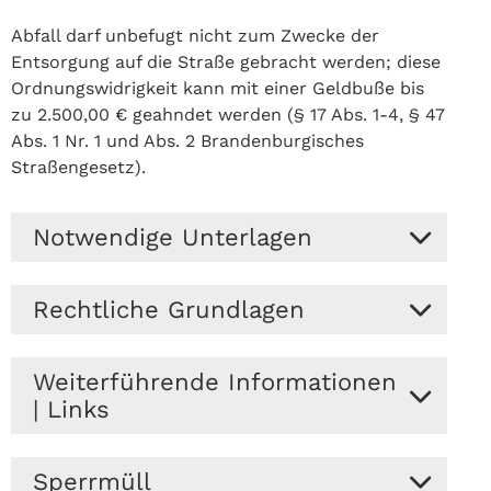
Abfall darf unbefugt nicht zum Zwecke der
Entsorgung auf die Straße gebracht werden; diese
Ordnungswidrigkeit kann mit einer Geldbuße bis
zu 2.500,00 € geahndet werden (§ 17 Abs. 1-4, § 47
Abs. 1 Nr. 1 und Abs. 2 Brandenburgisches
Straßengesetz).
Notwendige Unterlagen
Das KWU-Entsorgung bietet nachfolgende
Rechtliche Grundlagen
Dienstleistungen an, eine Übersicht und die
entsprechenden Formulare finden Sie
hier
.
§ 17 Abs. 1-4 Brandenburgisches
Anmeldung I Abmeldung (z. B. Haushalte,
Weiterführende Informationen
Straßengesetz (BbgStrG)
Gewerbe)
| Links
§ 47 Abs. 1 Nr. 1 und Abs. 2
Änderungen (z. B. Behälter, Personen)
Brandenburgisches Straßengesetz
Anträge (z. B. Einmalentsorgung,
Abfall-ABC des KWU-Entsorgung
(BbgStrG)
Sperrmüll
Sonderleerung, Reparatur von