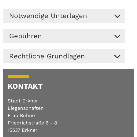
Notwendige Unterlagen
Der Antrag zur Erteilung eines
Gebühren
Negativzeugnisses ist formlos unter Vorlage
des Kaufvertrags einzureichen. Dieser kann
Die Gebühr für den Negativbescheid beträgt
zwar auch nur auszugsweise zur Verfügung
Rechtliche Grundlagen
gemäß Satzung der Stadt Erkner zur
gestellt werden, muss jedoch folgende
Erhebung von Verwaltungsgebühren (Nr. 4.8)
Informationen darlegen:
§§ 24 - 28 Baugesetzbuch (BauGB) I
15,00 €
.
Benennung von Käufer:in und Verkäufer:in,
Gesetzliche Vorkaufsrechte der Gemeinde
Flurstücks- und Lagebezeichnung.
KONTAKT
Stadt Erkner
Satzung der Stadt Erkner zur
Liegenschaften
Erhebung von Verwaltungsgebühren
Frau Bohne
(
PDF
| 1.81 MB)
Friedrichstraße 6 - 8
Download
15537 Erkner