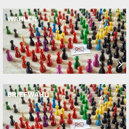
WAHLEN
BRIEFWAHL
A - Z