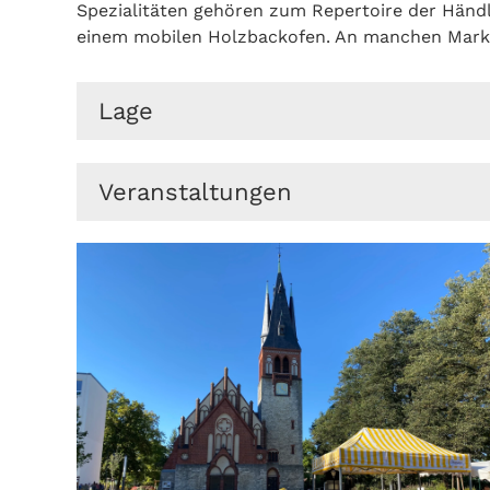
Spezialitäten gehören zum Repertoire der Händl
einem mobilen Holzbackofen. An manchen Mark
Lage
Der Kirchvorplatz liegt an der Friedrichst
Veranstaltungen
befindet sich die Bushaltestelle Erkner - 
hier fußläufig erreichbar.
Heimatfest
Lichterfest