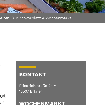
eiten
Kirchvorplatz & Wochenmarkt
ür
KONTAKT
Friedrichstraße 24 A
s
15537 Erkner
gel,
ge
WOCHENMARKT