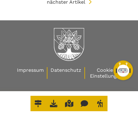
nächster Artikel
Impressum
Datenschutz
Cookie-
Einstellungen
W
O
E
R
L
E
D