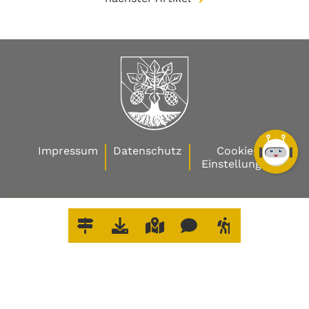
Impressum
Datenschutz
Cookie-
Einstellungen
W
O
E
R
L
E
D
I