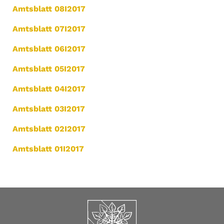
Amtsblatt 08I2017
Stadtverordnetenversammlung
Erkner am 07.02.2017
Amtsblatt 07I2017
Veräußerung von Fundsachen
Amtsblatt 06I2017
Kranzniederlegung am 08.03.2017
Amtsblatt 05I2017
Wasser- und Bodenanalysen der
AFU e. V.
Amtsblatt 04I2017
Information zum historisches
Amtsblatt 03I2017
Stadtarchiv Erkner
Seniorenfachtag 2017
Amtsblatt 02I2017
Stellenausschreibung
Amtsblatt 01I2017
Fußball in Erkner
Seniorenbeirat Erkner:
Frühlingsfest
Amtsblatt 02I2017
Erscheinungsdatum: