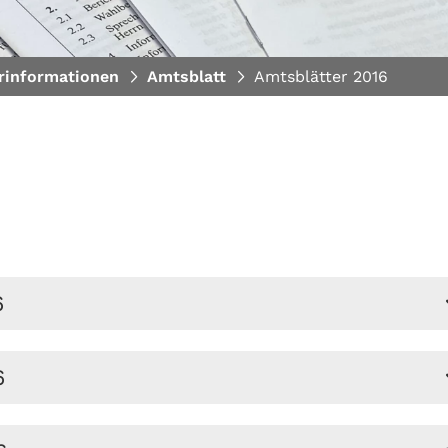
rinformationen
Amtsblatt
Amtsblätter 2016
6
6
r. 21 der Stadt Erkner "Gesundheits-, Behörden- und
 Ladestraße, Inkrafttreten der Satzung