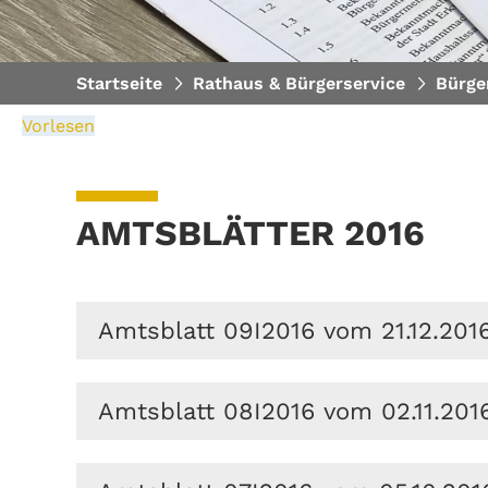
Startseite
Rathaus & Bürgerservice
Bürge
Vorlesen
AMTSBLÄTTER 2016
Amtsblatt 09I2016 vom 21.12.201
Amtsblatt 08I2016 vom 02.11.201
Amtliche Bekanntmachungen
Aufstellung des Bebauungsplans N
Handelszentrum" Bahnhofstraße /