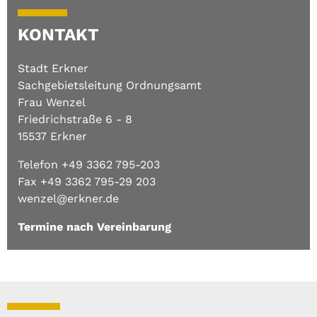
§ 13 Ordnungsbehördengesetz (OBG)
KONTAKT
Satzung über die Erhebung von
Gebühren für die Benutzung der
Stadt Erkner
Obdachlosenunterkunft der Stadt
Erkner
Sachgebietsleitung Ordnungsamt
(
PDF
| 0.48 MB)
Frau Wenzel
Download
Friedrichstraße 6 - 8
15537 Erkner
Telefon +49 3362 795-203
Fax +49 3362 795-29 203
wenzel@erkner.de
Termine nach Vereinbarung