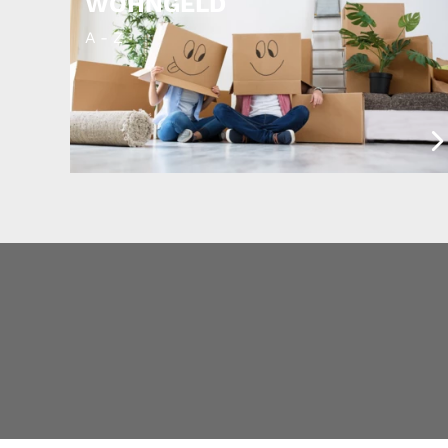
WOHNGELD
A - Z