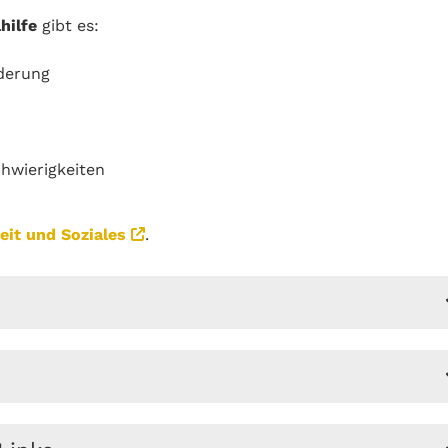
hilfe
gibt es:
derung
hwierigkeiten
eit und Soziales
.
Sozialhilfe im Bürgerbüro, im Sozialamt des Landkreises
esen können Sie dann ausgefüllt, unterschrieben und um
gende Adresse schicken: