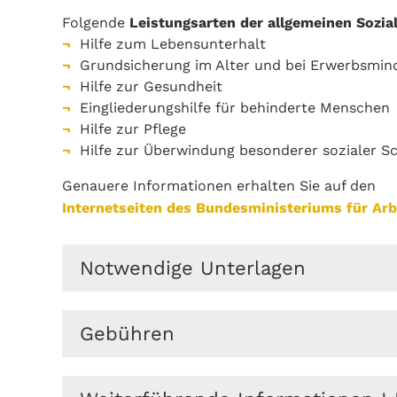
Folgende
Leistungsarten der allgemeinen Sozial
Hilfe zum Lebensunterhalt
Grundsicherung im Alter und bei Erwerbsmin
Hilfe zur Gesundheit
Eingliederungshilfe für behinderte Menschen
Hilfe zur Pflege
Hilfe zur Überwindung besonderer sozialer Sc
Genauere Informationen erhalten Sie auf den
Internetseiten des Bundesministeriums für Arb
Notwendige Unterlagen
Sie erhalten den Antrag auf Gewährung von 
Gebühren
Oder-Spree oder zum Download
hier
. Di
die notwendigen Unterlagen ergänzt an fol
Der Antrag ist gebührenfrei.
Landkreis Oder-Spree