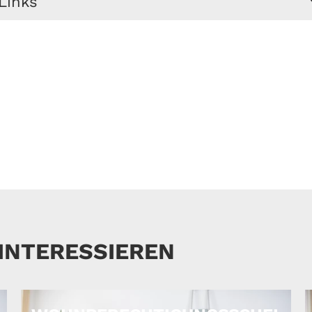
Links
ales
otwendig sind, entnehmen Sie bitte den
Internetseiten
 INTERESSIEREN