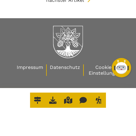
nächster Artikel
Impressum
Datenschutz
Cookie-
Einstellungen
W
O
E
R
L
E
D
I